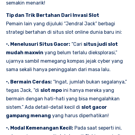
semakin menarik!
Tip dan Trik Bertahan Dari Invasi Slot
Pemain lain yang dijuluki “Jendral Jack” berbagi
strategi bertahan di situs slot online dunia baru ini:
•. Menelusuri Situs Gacor:
“Cari
situs judi slot
mudah maxwin
yang belum terlalu dieksplorasi,”
ujarnya sambil memegang kompas jejak cyber yang
sama sekali hanya peninggalan dari masa lalu.
•. Bermain Cerdas:
“Ingat, jumlah bukan segalanya,”
tegas Jack, “di
slot mpo
ini hanya mereka yang
bermain dengan hati-hati yang bisa mengalahkan
sistem.” Ada detail-detail kecil di
slot gacor
gampang menang
yang harus diperhatikan!
•. Modal Kemenangan Kecil:
Pada saat seperti ini,