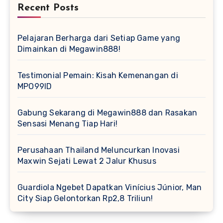
Recent Posts
Pelajaran Berharga dari Setiap Game yang
Dimainkan di Megawin888!
Testimonial Pemain: Kisah Kemenangan di
MPO99ID
Gabung Sekarang di Megawin888 dan Rasakan
Sensasi Menang Tiap Hari!
Perusahaan Thailand Meluncurkan Inovasi
Maxwin Sejati Lewat 2 Jalur Khusus
Guardiola Ngebet Dapatkan Vinícius Júnior, Man
City Siap Gelontorkan Rp2,8 Triliun!