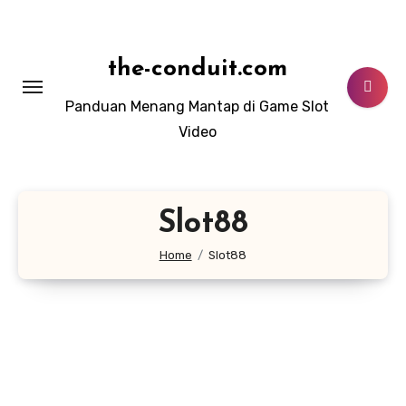
Skip
to
content
the-conduit.com
Panduan Menang Mantap di Game Slot
Video
Slot88
Home
Slot88