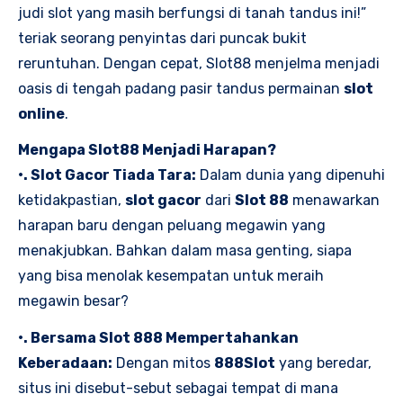
judi slot yang masih berfungsi di tanah tandus ini!”
teriak seorang penyintas dari puncak bukit
reruntuhan. Dengan cepat, Slot88 menjelma menjadi
oasis di tengah padang pasir tandus permainan
slot
online
.
Mengapa Slot88 Menjadi Harapan?
•. Slot Gacor Tiada Tara:
Dalam dunia yang dipenuhi
ketidakpastian,
slot gacor
dari
Slot 88
menawarkan
harapan baru dengan peluang megawin yang
menakjubkan. Bahkan dalam masa genting, siapa
yang bisa menolak kesempatan untuk meraih
megawin besar?
•. Bersama Slot 888 Mempertahankan
Keberadaan:
Dengan mitos
888Slot
yang beredar,
situs ini disebut-sebut sebagai tempat di mana