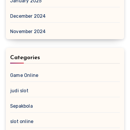
January 2025
December 2024
November 2024
Categories
Game Online
judi slot
Sepakbola
slot online