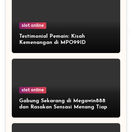
slot online
Testimonial Pemain: Kisah
Kemenangan di MPO99ID
slot online
Gabung Sekarang di Megawin888
dan Rasakan Sensasi Menang Tiap
Hari!