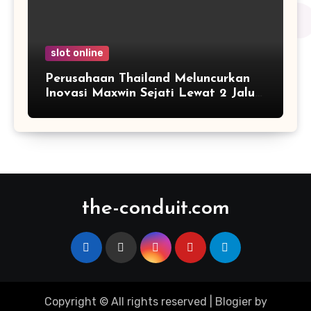
slot online
Perusahaan Thailand Meluncurkan
Inovasi Maxwin Sejati Lewat 2 Jalur
Khusus
the-conduit.com
Copyright © All rights reserved
|
Blogier
by