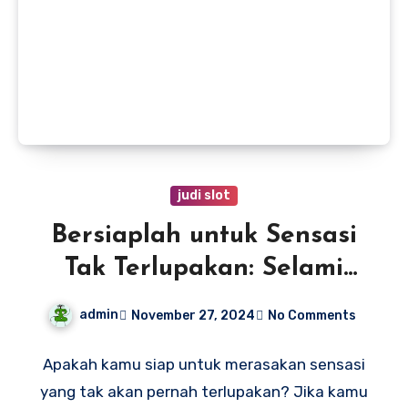
judi slot
Bersiaplah untuk Sensasi
Tak Terlupakan: Selami
Dunia Slot888
admin
November 27, 2024
No Comments
Apakah kamu siap untuk merasakan sensasi
yang tak akan pernah terlupakan? Jika kamu