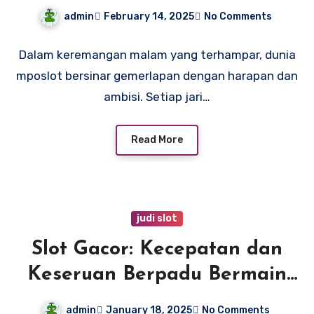
Menang yang Tak Terlupakan!
admin
February 14, 2025
No Comments
Dalam keremangan malam yang terhampar, dunia
mposlot bersinar gemerlapan dengan harapan dan
ambisi. Setiap jari…
Read More
judi slot
Slot Gacor: Kecepatan dan
Keseruan Berpadu Bermain
Slot Online!
admin
January 18, 2025
No Comments