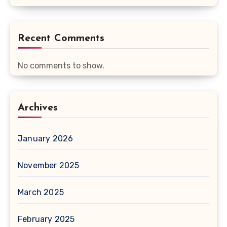
Recent Comments
No comments to show.
Archives
January 2026
November 2025
March 2025
February 2025