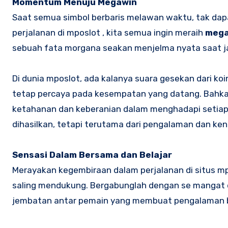
Momentum Menuju Megawin
Saat semua simbol berbaris melawan waktu, tak dap
perjalanan di mposlot , kita semua ingin meraih
mega
sebuah fata morgana seakan menjelma nyata saat ja
Di dunia mposlot, ada kalanya suara gesekan dari k
tetap percaya pada kesempatan yang datang. Bahka
ketahanan dan keberanian dalam menghadapi setiap 
dihasilkan, tetapi terutama dari pengalaman dan ken
Sensasi Dalam Bersama dan Belajar
Merayakan kegembiraan dalam perjalanan di situs mp
saling mendukung. Bergabunglah dengan se mangat
jembatan antar pemain yang membuat pengalaman 