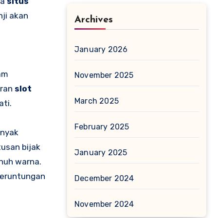
ya
situs
ji akan
Archives
January 2026
lam
November 2025
iran
slot
March 2025
ti.
February 2025
anyak
tusan bijak
January 2025
enuh warna.
beruntungan
December 2024
November 2024