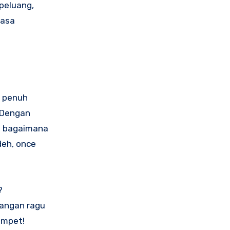
peluang,
iasa
g penuh
. Dengan
in bagaimana
deh, once
?
 Jangan ragu
ompet!