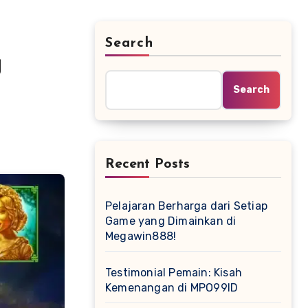
Search
g
Search
Recent Posts
Pelajaran Berharga dari Setiap
Game yang Dimainkan di
Megawin888!
Testimonial Pemain: Kisah
Kemenangan di MPO99ID