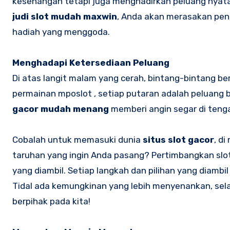
kesenangan tetapi juga menghadirkan peluang nya
judi slot mudah maxwin
, Anda akan merasakan peng
hadiah yang menggoda.
Menghadapi Ketersediaan Peluang
Di atas langit malam yang cerah, bintang-bintang be
permainan mposlot , setiap putaran adalah peluang b
gacor mudah menang
memberi angin segar di teng
Cobalah untuk memasuki dunia
situs slot gacor
, d
taruhan yang ingin Anda pasang? Pertimbangkan slo
yang diambil. Setiap langkah dan pilihan yang diam
Tidal ada kemungkinan yang lebih menyenankan, sel
berpihak pada kita!