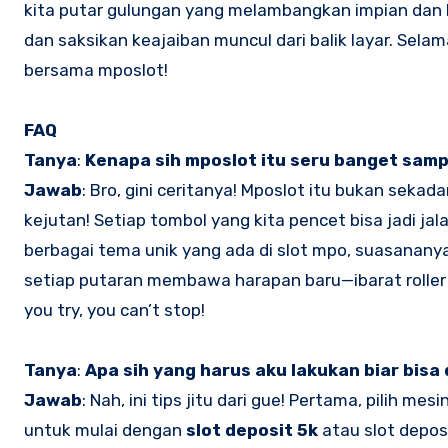
kita putar gulungan yang melambangkan impian dan h
dan saksikan keajaiban muncul dari balik layar. Sela
bersama mposlot!
FAQ
Tanya
:
Kenapa sih mposlot itu seru banget sampa
Jawab
: Bro, gini ceritanya! Mposlot itu bukan seka
kejutan! Setiap tombol yang kita pencet bisa jadi j
berbagai tema unik yang ada di slot mpo, suasananya 
setiap putaran membawa harapan baru—ibarat roller c
you try, you can’t stop!
Tanya
:
Apa sih yang harus aku lakukan biar bisa
Jawab
: Nah, ini tips jitu dari gue! Pertama, pilih m
untuk mulai dengan
slot deposit 5k
atau slot depos