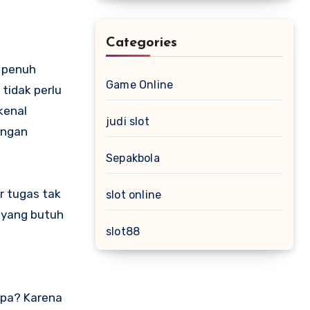
Categories
n penuh
Game Online
tidak perlu
kenal
judi slot
engan
Sepakbola
r tugas tak
slot online
a yang butuh
slot88
gapa? Karena