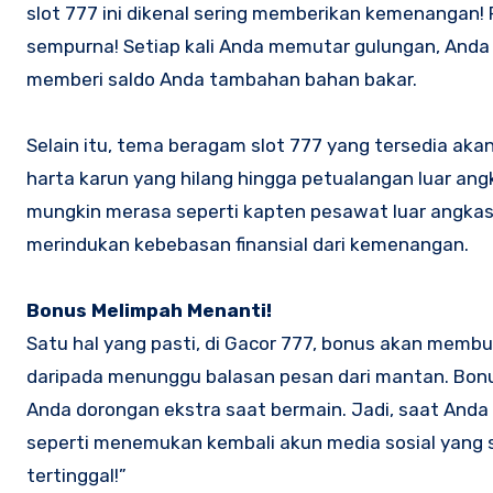
slot 777 ini dikenal sering memberikan kemenangan!
sempurna! Setiap kali Anda memutar gulungan, Anda
memberi saldo Anda tambahan bahan bakar.
Selain itu, tema beragam slot 777 yang tersedia ak
harta karun yang hilang hingga petualangan luar an
mungkin merasa seperti kapten pesawat luar angkasa
merindukan kebebasan finansial dari kemenangan.
Bonus Melimpah Menanti!
Satu hal yang pasti, di Gacor 777, bonus akan membu
daripada menunggu balasan pesan dari mantan. Bon
Anda dorongan ekstra saat bermain. Jadi, saat And
seperti menemukan kembali akun media sosial yang 
tertinggal!”