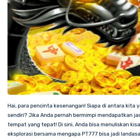
Hai, para pencinta kesenangan! Siapa di antara kita yang tidak ingin menjadi bintang dalam kisah kemenangan mereka
sendiri? Jika Anda pernah bermimpi mendapatkan jac
tempat yang tepat! Di sini, Anda bisa menuliskan ki
eksplorasi bersama mengapa PT777 bisa jadi landas