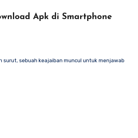
Download Apk di Smartphone
h surut, sebuah keajaiban muncul untuk menjawab