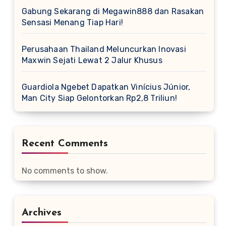
Gabung Sekarang di Megawin888 dan Rasakan
Sensasi Menang Tiap Hari!
Perusahaan Thailand Meluncurkan Inovasi
Maxwin Sejati Lewat 2 Jalur Khusus
Guardiola Ngebet Dapatkan Vinícius Júnior,
Man City Siap Gelontorkan Rp2,8 Triliun!
Recent Comments
No comments to show.
Archives