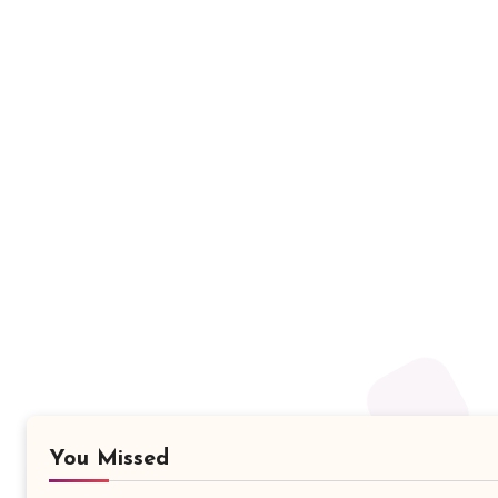
You Missed