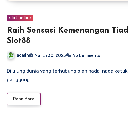
slot online
Raih Sensasi Kemenangan Tiad
Slot88
admin
March 30, 2025
No Comments
Di ujung dunia yang terhubung oleh nada-nada ketuka
panggung…
Read More