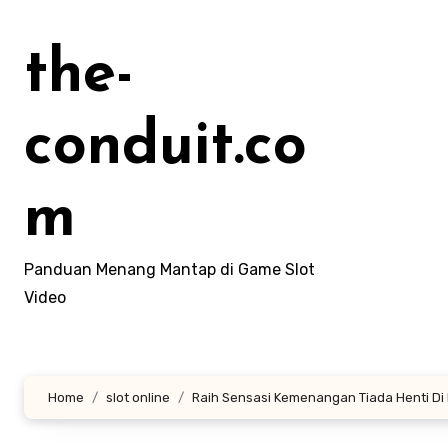
Skip
to
the-
content
conduit.co
m
Panduan Menang Mantap di Game Slot
Video
Home
slot online
Raih Sensasi Kemenangan Tiada Henti Di 