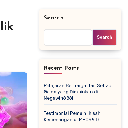
Search
lik
Search
Recent Posts
Pelajaran Berharga dari Setiap
Game yang Dimainkan di
Megawin888!
Testimonial Pemain: Kisah
Kemenangan di MPO99ID