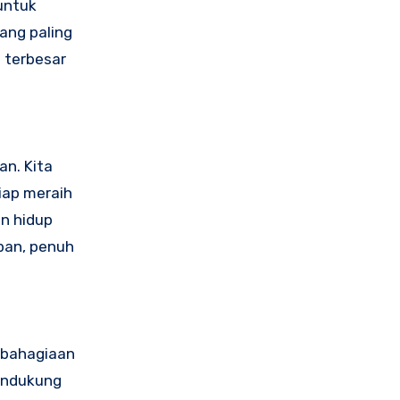
untuk
ang paling
h terbesar
an. Kita
iap meraih
n hidup
pan, penuh
ebahagiaan
pendukung