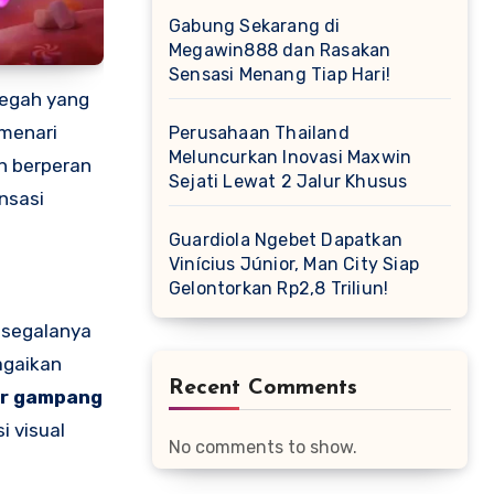
Gabung Sekarang di
Megawin888 dan Rasakan
Sensasi Menang Tiap Hari!
 menari
Perusahaan Thailand
Meluncurkan Inovasi Maxwin
n berperan
Sejati Lewat 2 Jalur Khusus
nsasi
Guardiola Ngebet Dapatkan
Vinícius Júnior, Man City Siap
Gelontorkan Rp2,8 Triliun!
, segalanya
agaikan
Recent Comments
or gampang
i visual
No comments to show.