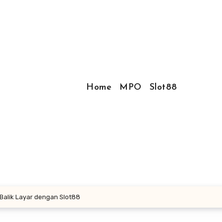
Home
MPO
Slot88
Balik Layar dengan Slot88