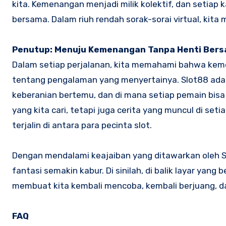
kita. Kemenangan menjadi milik kolektif, dan setiap
bersama. Dalam riuh rendah sorak-sorai virtual, kit
Penutup: Menuju Kemenangan Tanpa Henti Bers
Dalam setiap perjalanan, kita memahami bahwa kem
tentang pengalaman yang menyertainya. Slot88 adal
keberanian bertemu, dan di mana setiap pemain bisa
yang kita cari, tetapi juga cerita yang muncul di se
terjalin di antara para pecinta slot.
Dengan mendalami keajaiban yang ditawarkan oleh S
fantasi semakin kabur. Di sinilah, di balik layar yan
membuat kita kembali mencoba, kembali berjuang, d
FAQ