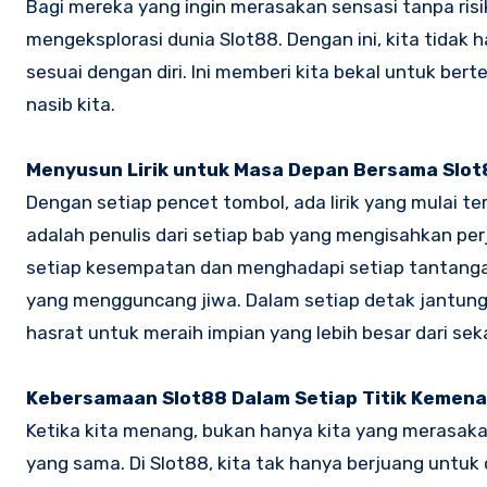
Bagi mereka yang ingin merasakan sensasi tanpa risi
mengeksplorasi dunia Slot88. Dengan ini, kita tidak
sesuai dengan diri. Ini memberi kita bekal untuk be
nasib kita.
Menyusun Lirik untuk Masa Depan Bersama Slot
Dengan setiap pencet tombol, ada lirik yang mulai ter
adalah penulis dari setiap bab yang mengisahkan per
setiap kesempatan dan menghadapi setiap tantangan.
yang mengguncang jiwa. Dalam setiap detak jantung
hasrat untuk meraih impian yang lebih besar dari seka
Kebersamaan Slot88 Dalam Setiap Titik Kemen
Ketika kita menang, bukan hanya kita yang merasaka
yang sama. Di Slot88, kita tak hanya berjuang untuk 