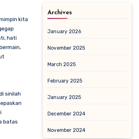
Archives
mimpin kita
 gegap
January 2026
i, hati
bermain,
November 2025
ut
March 2025
February 2025
i sinilah
January 2025
elepaskan
i
December 2024
a batas
November 2024