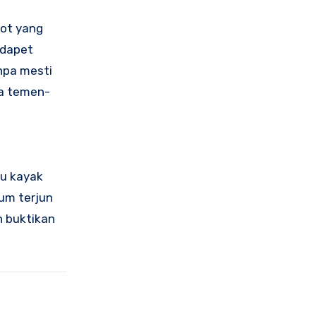
lot yang
 dapet
anpa mesti
da temen-
tu kayak
lum terjun
n buktikan