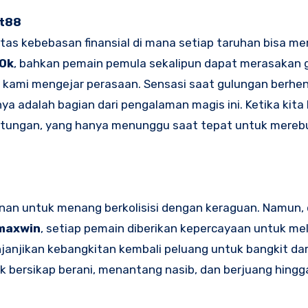
ot88
as kebebasan finansial di mana setiap taruhan bisa me
10k
, bahkan pemain pemula sekalipun dapat merasakan
 kami mengejar perasaan. Sensasi saat gulungan berhent
 adalah bagian dari pengalaman magis ini. Ketika kita 
runtungan, yang hanya menunggu saat tepat untuk mereb
ginan untuk menang berkolisisi dengan keraguan. Namun, d
 maxwin
, setiap pemain diberikan kepercayaan untuk m
anjikan kebangkitan kembali peluang untuk bangkit dar
uk bersikap berani, menantang nasib, dan berjuang hingg