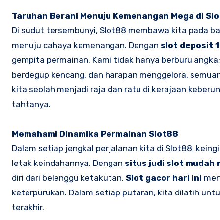
Taruhan Berani Menuju Kemenangan Mega di Sl
Di sudut tersembunyi, Slot88 membawa kita pada bat
menuju cahaya kemenangan. Dengan
slot deposit 
gempita permainan. Kami tidak hanya berburu angka;
berdegup kencang, dan harapan menggelora, semuanya
kita seolah menjadi raja dan ratu di kerajaan kebe
tahtanya.
Memahami Dinamika Permainan Slot88
Dalam setiap jengkal perjalanan kita di Slot88, kein
letak keindahannya. Dengan
situs judi slot mudah
diri dari belenggu ketakutan.
Slot gacor hari ini
menj
keterpurukan. Dalam setiap putaran, kita dilatih unt
terakhir.