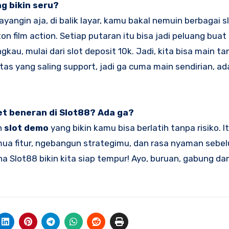
g bikin seru?
yangin aja, di balik layar, kamu bakal nemuin berbagai s
n film action. Setiap putaran itu bisa jadi peluang buat
au, mulai dari slot deposit 10k. Jadi, kita bisa main t
itas yang saling support, jadi ga cuma main sendirian, a
et beneran di Slot88? Ada ga?
in
slot demo
yang bikin kamu bisa berlatih tanpa risiko. I
emua fitur, ngebangun strategimu, dan rasa nyaman sebe
na Slot88 bikin kita siap tempur! Ayo, buruan, gabung da