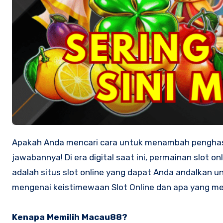
Apakah Anda mencari cara untuk menambah penghasilan sambil bersenang-senang? Jika iya, maka Macau Slot adalah
jawabannya! Di era digital saat ini, permainan slot o
adalah situs slot online yang dapat Anda andalkan unt
mengenai keistimewaan Slot Online dan apa yang m
Kenapa Memilih Macau88?