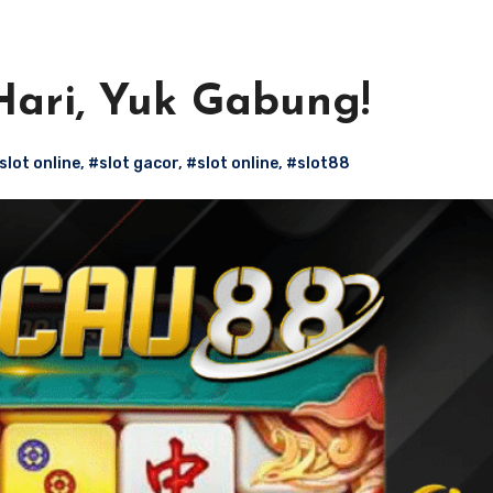
ari, Yuk Gabung!
slot online
,
#slot gacor
,
#slot online
,
#slot88