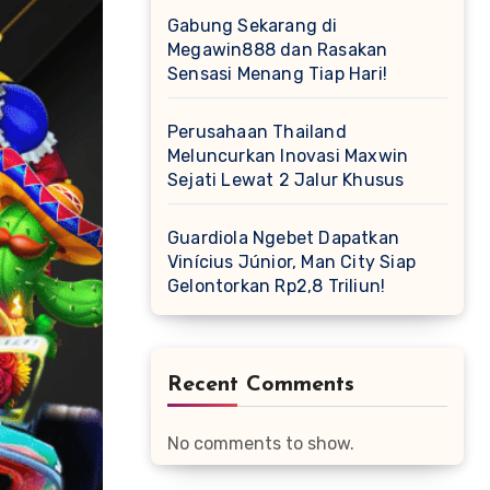
Gabung Sekarang di
Megawin888 dan Rasakan
Sensasi Menang Tiap Hari!
Perusahaan Thailand
Meluncurkan Inovasi Maxwin
Sejati Lewat 2 Jalur Khusus
Guardiola Ngebet Dapatkan
Vinícius Júnior, Man City Siap
Gelontorkan Rp2,8 Triliun!
Recent Comments
No comments to show.