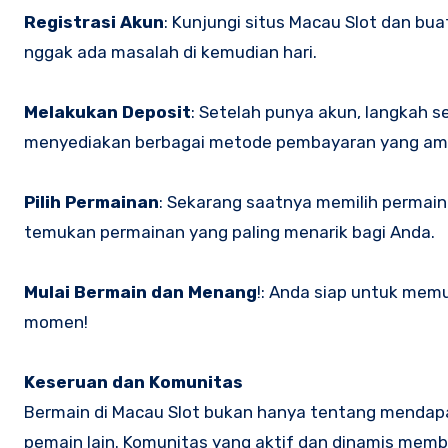
Registrasi Akun
: Kunjungi situs Macau Slot dan bu
nggak ada masalah di kemudian hari.
Melakukan Deposit
: Setelah punya akun, langkah s
menyediakan berbagai metode pembayaran yang am
Pilih Permainan
: Sekarang saatnya memilih permain
temukan permainan yang paling menarik bagi Anda.
Mulai Bermain dan Menang
!: Anda siap untuk memu
momen!
Keseruan dan Komunitas
Bermain di Macau Slot bukan hanya tentang mendapa
pemain lain. Komunitas yang aktif dan dinamis memb