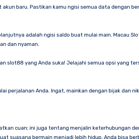
at akun baru. Pastikan kamu ngisi semua data dengan ben
elanjutnya adalah ngisi saldo buat mulai main. Macau Slo
an dan nyaman.
an slot88 yang Anda suka! Jelajahi semua opsi yang ter
lai perjalanan Anda. Ingat, mainkan dengan bijak dan ni
tkan cuan; ini juga tentang menjalin keterhubungan d
uat suasana bermain menjadi lebih hidup. Anda bisa ber