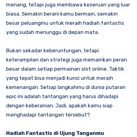
menang, tetapi juga membawa keseruan yang luar
biasa. Semakin berani kamu bermain, semakin
besar peluangmu untuk meraih hadiah fantastis
yang sudah menunggu di depan mata.
Bukan sekadar keberuntungan, tetapi
keterampilan dan strategi juga memainkan peran
besar dalam setiap permainan slot online. Taktik
yang tepat bisa menjadi kunci untuk meraih
kemenangan. Setiap langkahmu di dunia putaran
epic ini adalah tantangan yang harus dihadapi
dengan keberanian. Jadi, apakah kamu siap
menghadapi tantangan tersebut?
Hadiah Fantastis di Ujung Tanganmu