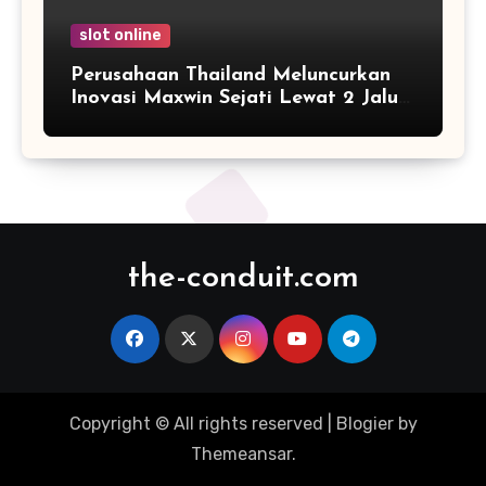
slot online
Perusahaan Thailand Meluncurkan
Inovasi Maxwin Sejati Lewat 2 Jalur
Khusus
the-conduit.com
Copyright © All rights reserved
|
Blogier
by
Themeansar
.