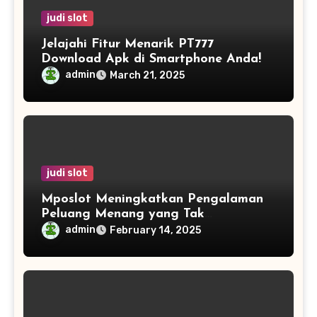
judi slot
Jelajahi Fitur Menarik PT777
Download Apk di Smartphone Anda!
admin
March 21, 2025
judi slot
Mposlot Meningkatkan Pengalaman
Peluang Menang yang Tak
Terlupakan!
admin
February 14, 2025