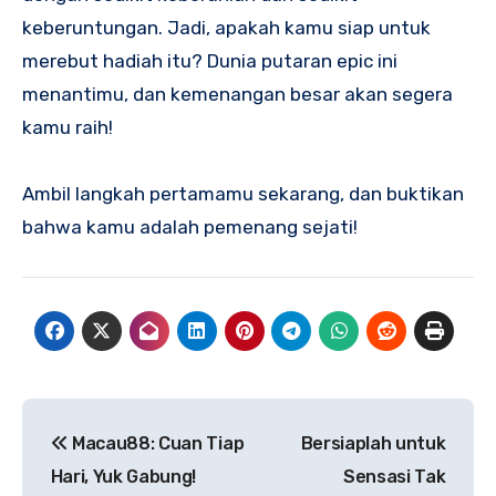
keberuntungan. Jadi, apakah kamu siap untuk
merebut hadiah itu? Dunia putaran epic ini
menantimu, dan kemenangan besar akan segera
kamu raih!
Ambil langkah pertamamu sekarang, dan buktikan
bahwa kamu adalah pemenang sejati!
Post
Macau88: Cuan Tiap
Bersiaplah untuk
navigation
Hari, Yuk Gabung!
Sensasi Tak