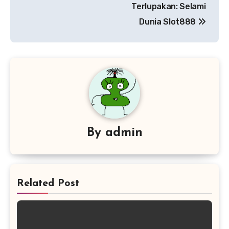
Terlupakan: Selami
Dunia Slot888
By
admin
Related Post